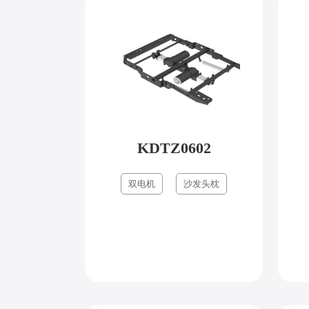
KDTZ0602
双电机
沙发头枕