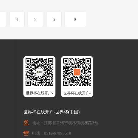
4
5
6
世界杯在线开户-
世界杯在线开户-
世界杯(中国)股
世界杯(中国)智
份
能升降桌
世界杯在线开户-世界杯(中国)
地址：江苏省常州市横林镇横崔路3号
电话：0519-67898510