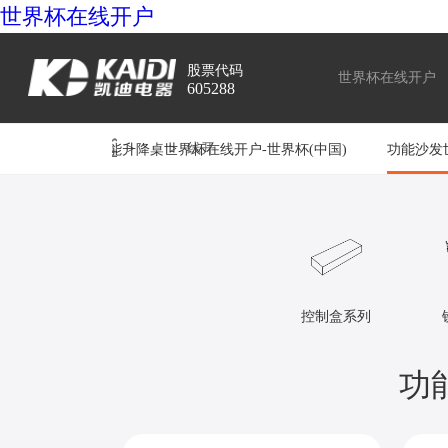
世界
世界杯在线开户
产
股票代码
世界杯在线开户
杯在
605288
品
>
>
线开
智能升降桌世界杯在线开户-世界杯(中国)
功能沙发
中
户-世
心
界杯
控制盒系列
(中
功
国)