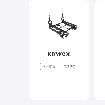
KDM0208
扶手着地
电动铁架