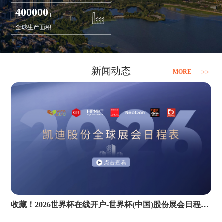
400000
+
全球生产面积
新闻动态
MORE
收藏！2026世界杯在线开户-世界杯(中国)股份展会日程表重磅发布，先睹为快→