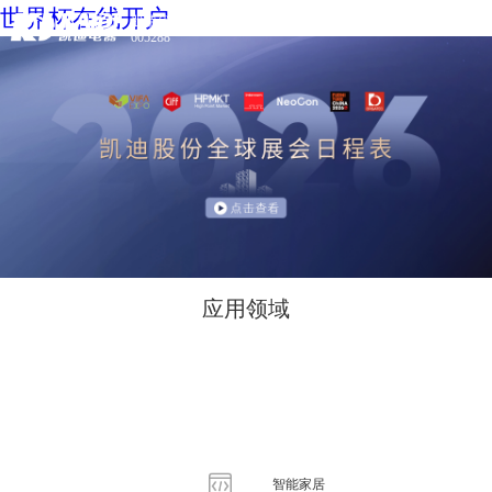
世界杯在线开户
股票代码
605288
应用领域
智能家居