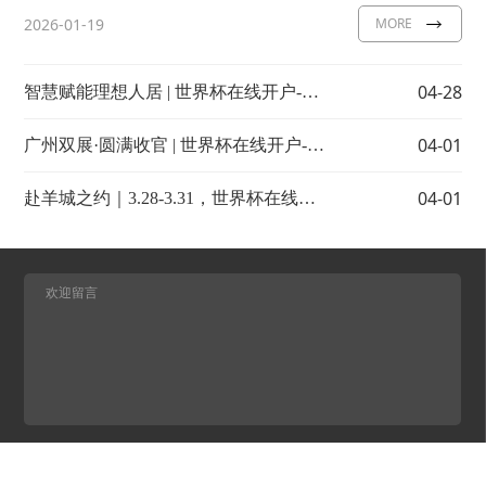
2026-01-19
MORE
04-28
智慧赋能理想人居 | 世界杯在线开户-世界杯(中国)股份多款智能家居产品亮相2026美国（春季）高点展
04-01
广州双展·圆满收官 | 世界杯在线开户-世界杯(中国)股份闪耀第57届家博会Ciff & interzum Guangzhou，重温智造高光时刻！
04-01
赴羊城之约｜3.28-3.31，世界杯在线开户-世界杯(中国)股份S8.1D08 & S15.1L32双展台亮相广州双展！