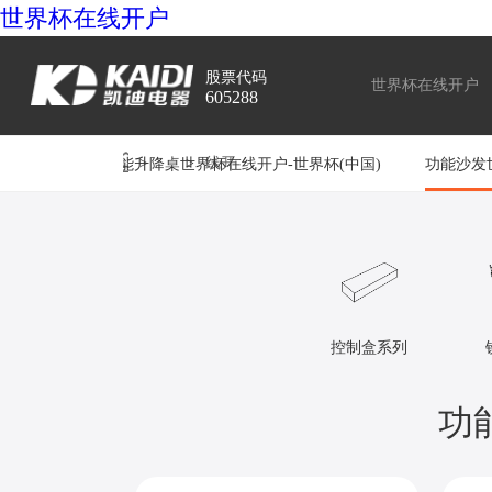
世界
世界杯在线开户
产
股票代码
世界杯在线开户
杯在
605288
品
>
>
线开
智能升降桌世界杯在线开户-世界杯(中国)
功能沙发
中
户-世
心
界杯
控制盒系列
(中
功
国)