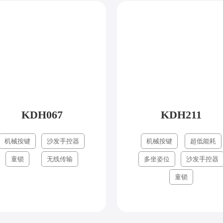
KDH067
KDH211
机械按键
沙发手控器
机械按键
超低能耗
童锁
无线传输
多坐姿位
沙发手控器
童锁