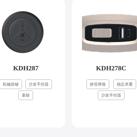
KDH287
KDH278C
机械按键
沙发手控器
静音降噪
稳定承重
童锁
沙发手控器