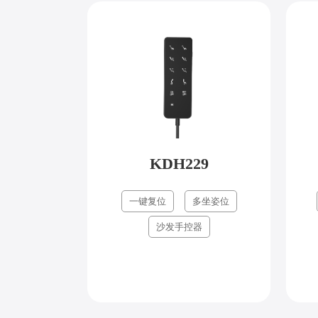
KDH229
一键复位
多坐姿位
沙发手控器