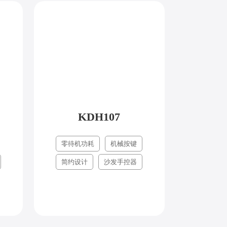
KDH107
零待机功耗
机械按键
简约设计
沙发手控器