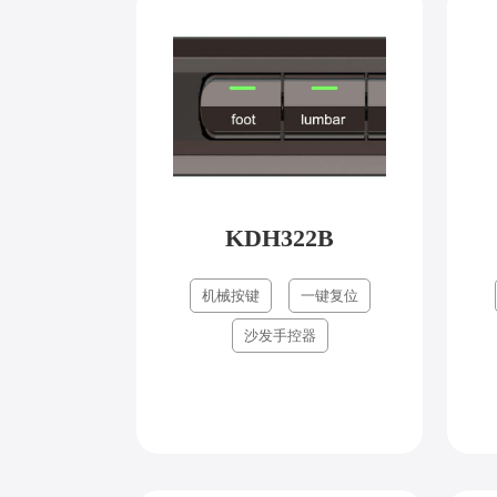
KDH322B
机械按键
一键复位
沙发手控器