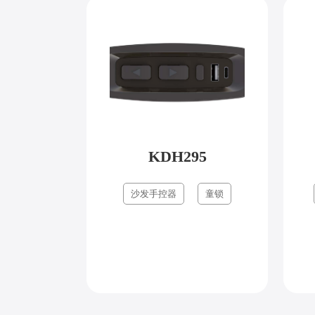
KDH295
沙发手控器
童锁