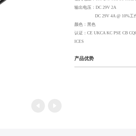
输出电压：DC 29V 2A
DC 29V 4A @ 10%工作
颜色：黑色
认证：CE UKCA KC PSE CB CQC 
ICES
产品优势