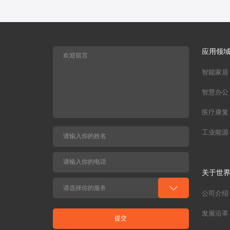
应用领
智能家居
智慧办公
医疗康复
工业能源
关于世界
公司介绍
发展沿革