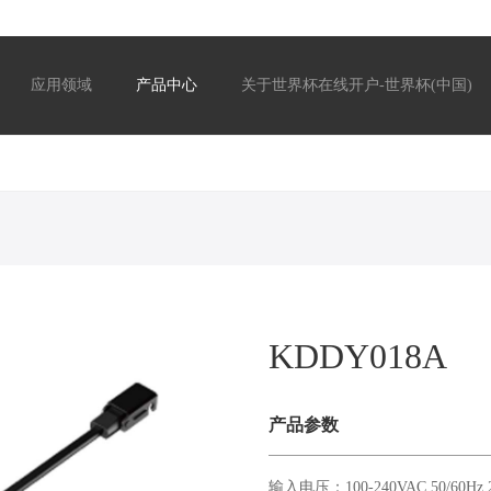
应用领域
产品中心
关于世界杯在线开户-世界杯(中国)
KDDY018A
产品参数
输入电压：100-240VAC 50/60Hz 