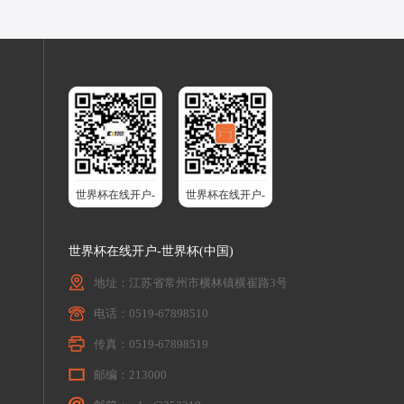
世界杯在线开户-
世界杯在线开户-
世界杯(中国)股
世界杯(中国)智
份
能升降桌
世界杯在线开户-世界杯(中国)
地址：江苏省常州市横林镇横崔路3号
电话：0519-67898510
传真：0519-67898519
邮编：213000