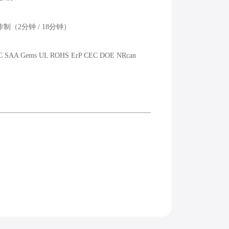
制（2分钟 / 18分钟）
SAA Gems UL ROHS ErP CEC DOE NRcan