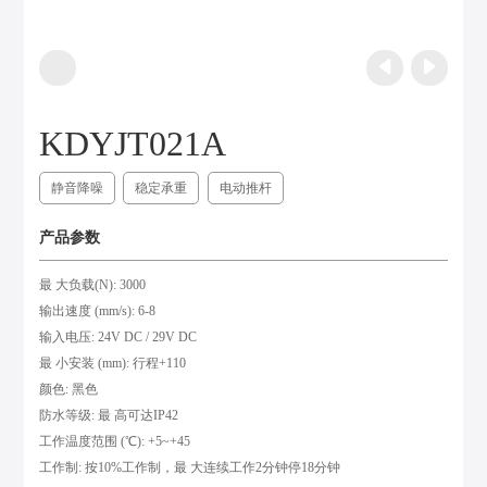
KDYJT021A
静音降噪
稳定承重
电动推杆
产品参数
最 大负载(N): 3000
输出速度 (mm/s): 6-8
输入电压: 24V DC / 29V DC
最 小安装 (mm): 行程+110
颜色: 黑色
防水等级: 最 高可达IP42
工作温度范围 (℃): +5~+45
工作制: 按10%工作制，最 大连续工作2分钟停18分钟