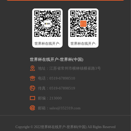
世界杯在线开户-
世界杯在线开户-
世界杯(中国)股
世界杯(中国)智
世界杯在线开户-世界杯(中国)
份
能升降桌
地址：江苏省常州市横林镇横崔路3号
电话：0519-67898510
传真：0519-67898519
邮编：213000
邮箱：sales@352319.com
Copyright © 2022世界杯在线开户-世界杯(中国) All Rights Reserved