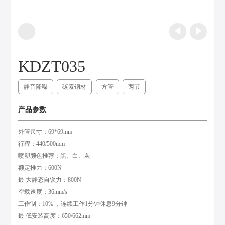
KDZT035
静音降噪
碳素钢材
方管
两节
产品参数
外管尺寸：69*69mm
行程：440/500mm
喷塑颜色推荐：黑、白、灰
额定推力：600N
最 大静态自锁力：800N
空载速度：36mm/s
工作制：10% ，连续工作1分钟休息9分钟
最 低安装高度：650/662mm