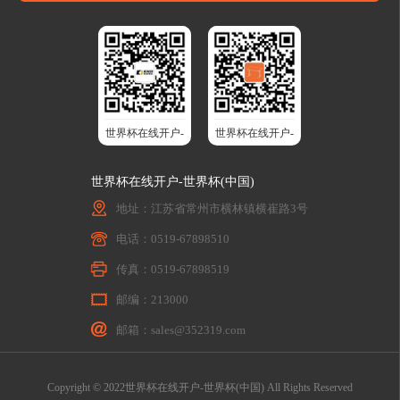
世界杯在线开户-
世界杯在线开户-
世界杯(中国)股
世界杯(中国)智
世界杯在线开户-世界杯(中国)
份
能升降桌
地址：江苏省常州市横林镇横崔路3号
电话：0519-67898510
传真：0519-67898519
邮编：213000
邮箱：sales@352319.com
Copyright © 2022世界杯在线开户-世界杯(中国) All Rights Reserved