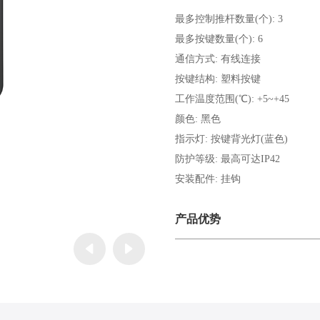
最多控制推杆数量(个): 3
最多按键数量(个): 6
通信方式: 有线连接
按键结构: 塑料按键
工作温度范围(℃): +5~+45
颜色: 黑色
指示灯: 按键背光灯(蓝色)
防护等级: 最高可达IP42
安装配件: 挂钩
产品优势