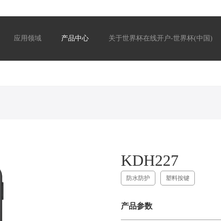
应用领域
产品中心
关于世界杯在线开户-世界杯(中国)
KDH227
防水防护
塑料按键
产品参数