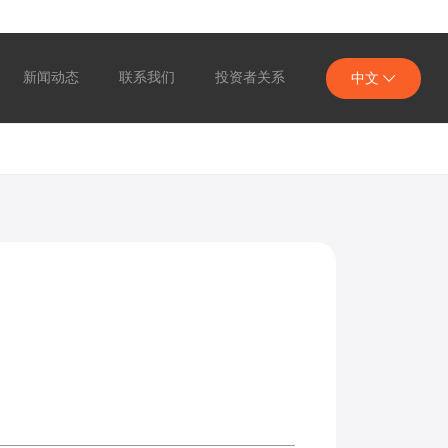
新闻动态
联系我们
投资者关系
中文