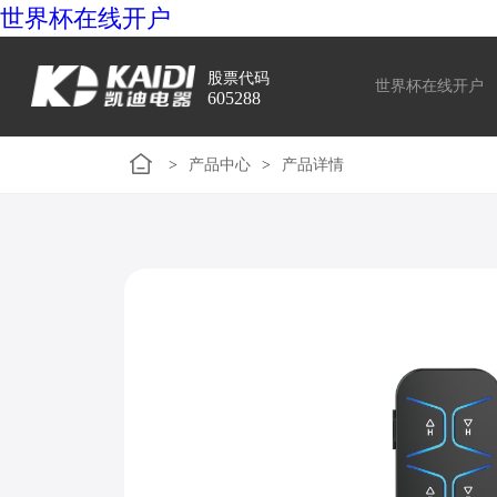
世界杯在线开户
股票代码
世界杯在线开户
605288
>
产品中心
>
产品详情