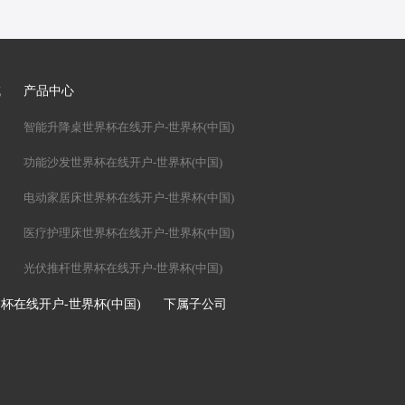
域
产品中心
智能升降桌世界杯在线开户-世界杯(中国)
功能沙发世界杯在线开户-世界杯(中国)
电动家居床世界杯在线开户-世界杯(中国)
医疗护理床世界杯在线开户-世界杯(中国)
光伏推杆世界杯在线开户-世界杯(中国)
杯在线开户-世界杯(中国)
下属子公司