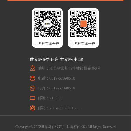
世界杯在线开户-
世界杯在线开户-
世界杯(中国)股
世界杯(中国)智
世界杯在线开户-世界杯(中国)
份
能升降桌
地址：江苏省常州市横林镇横崔路3号
电话：0519-67898510
传真：0519-67898519
邮编：213000
邮箱：sales@352319.com
Copyright © 2022世界杯在线开户-世界杯(中国) All Rights Reserved