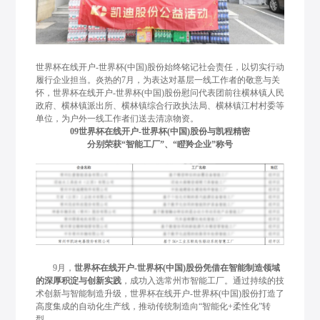
世界杯在线开户-世界杯(中国)股份始终铭记社会责任，以切实行动
履行企业担当。炎热的7月，为表达对基层一线工作者的敬意与关
怀，世界杯在线开户-世界杯(中国)股份慰问代表团前往横林镇人民
政府、横林镇派出所、横林镇综合行政执法局、横林镇江村村委等
单位，为户外一线工作者们送去清凉物资。
09
世界杯在线开户-世界杯(中国)股份与凯程精密
分别荣获“智能工厂”、“瞪羚企业”称号
9月，
世界杯在线开户-世界杯(中国)股份凭借在智能制造领域
的深厚积淀与创新实践
，成功入选常州市智能工厂。通过持续的技
术创新与智能制造升级，世界杯在线开户-世界杯(中国)股份打造了
高度集成的自动化生产线，推动传统制造向“智能化+柔性化”转
型。