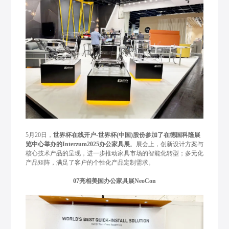
5月20日，
世界杯在线开户-世界杯(中国)股份参加了在德国科隆展
览中心举办的Interzum2025办公家具展
。展会上，创新设计方案与
核心技术产品的呈现，进一步推动家具市场的智能化转型；多元化
产品矩阵，满足了客户的个性化产品定制需求。
07亮相美国办公家具展NeoCon