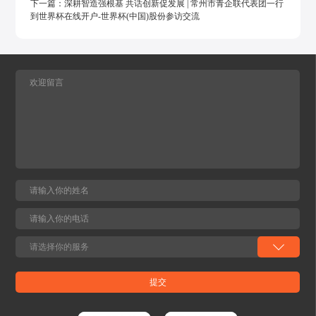
下一篇：
深耕智造强根基 共话创新促发展 | 常州市青企联代表团一行
到世界杯在线开户-世界杯(中国)股份参访交流