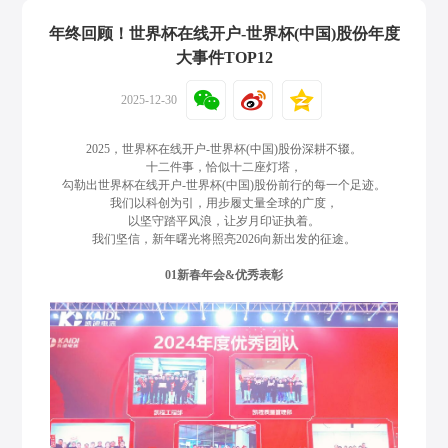
年终回顾！世界杯在线开户-世界杯(中国)股份年度
大事件TOP12
2025-12-30
2025，世界杯在线开户-世界杯(中国)股份深耕不辍。
十二件事，恰似十二座灯塔，
勾勒出世界杯在线开户-世界杯(中国)股份前行的每一个足迹。
我们以科创为引，用步履丈量全球的广度，
以坚守踏平风浪，让岁月印证执着。
我们坚信，新年曙光将照亮2026向新出发的征途。
01新春年会&优秀表彰