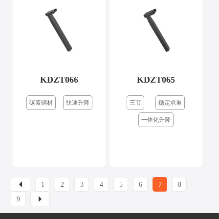
KDZT066
KDZT065
碳素钢材
快速升降
三节
稳定承重
一体化升降
1
2
3
4
5
6
7
8
9