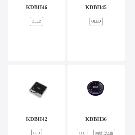
KDBH46
KDBH45
OLED
OLED
KDBH42
KDBH36
LED
LED
四档记忆位