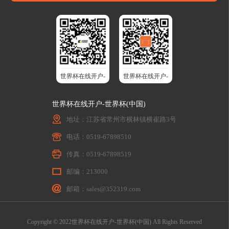
世界杯在线开户-
世界杯在线开户-
世界杯(中国)股
世界杯(中国)智
世界杯在线开户-世界杯(中国)
份
能升降桌
地址：江苏省常州市横林镇横崔路3号
电话：0519-67898510
传真：0519-67898519
邮编：213000
邮箱：sales@352319.com
Copyright © 2022世界杯在线开户-世界杯(中国) All Rights Reserved